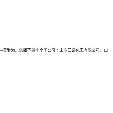
—黄骅港。集团下属十个子公司：山东三岳化工有限公司、山