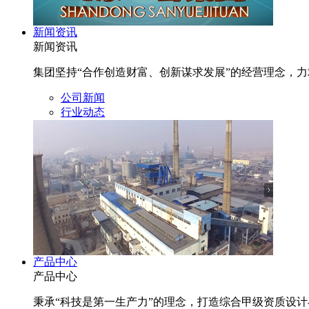
新闻资讯
新闻资讯
集团坚持“合作创造财富、创新谋求发展”的经营理念，
公司新闻
行业动态
产品中心
产品中心
秉承“科技是第一生产力”的理念，打造综合甲级资质设