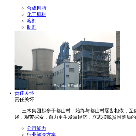
合成树脂
化工原料
溶剂
助剂
责任关怀
责任关怀
三木集团起步于都山村，始终与都山村唇齿相依，互促
饶，艰苦探索，自力更生发展经济，立志摆脱贫困落后的帽
公司能力
行业解决方案