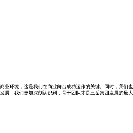
商业环境，这是我们在商业舞台成功运作的关键。同时，我们也
展，我们更加深刻认识到，骨干团队才是三岳集团发展的最大底气