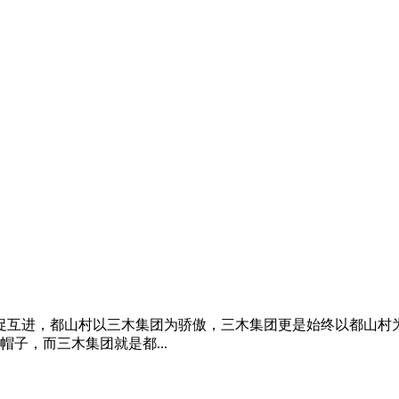
互进，都山村以三木集团为骄傲，三木集团更是始终以都山村为
子，而三木集团就是都...