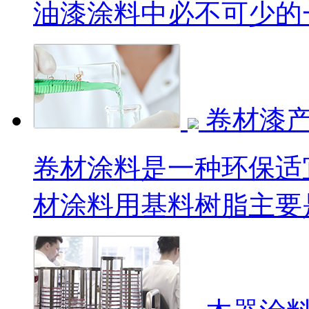
油漆涂料中必不可少的一
卷材漆
卷材涂料是一种环保适
材涂料用基料树脂主要是